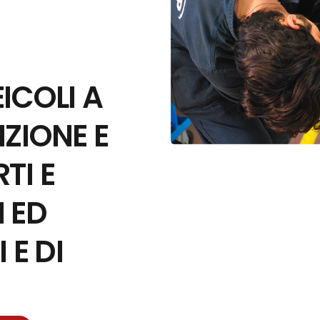
ICOLI A
IONE E
TI E
 ED
E DI